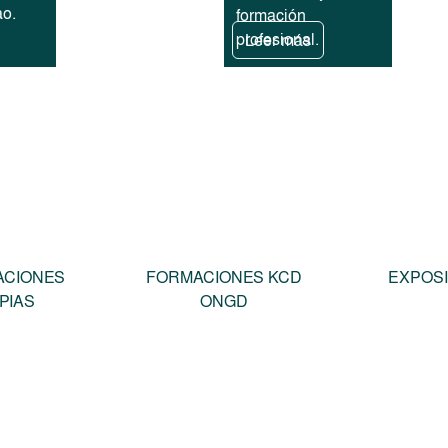
ao.
formación
profesional.
Leer más
ACIONES
FORMACIONES KCD
EXPOSI
PIAS
ONGD