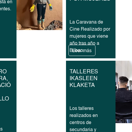
tá en
entes.
La Caravana de
Cine Realizado por
mujeres que viene
año tras año a
Bilbao.
Leer más
RO
TALLERES
RA,
IKASLEEN
CIÓ
KLAKETA
LLO
Los talleres
realizados en
centros de
as
secundaria y