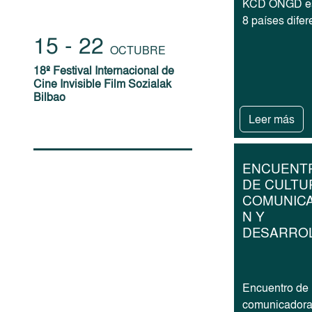
KCD ONGD es
8 países difer
15 - 22
OCTUBRE
18º Festival Internacional de
Cine Invisible Film Sozialak
Bilbao
Leer más
ENCUENT
DE CULTU
COMUNICA
N Y
DESARRO
Encuentro de
comunicador