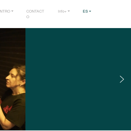
NTRO
CONTACT
Info+
ES
O