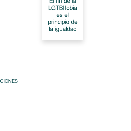
El fin de la
LGTBIfobia
es el
principio de
la igualdad
CIONES