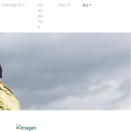
TOPAKETA
KO
Info+
EU
NT
AK
TU
A