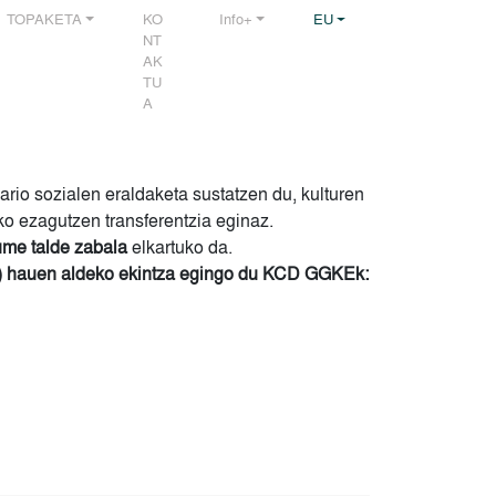
TOPAKETA
KO
Info+
EU
NT
AK
TU
A
ario sozialen eraldaketa sustatzen du, kulturen
o ezagutzen transferentzia eginaz.
me talde zabala
elkartuko da.
) hauen aldeko ekintza egingo du KCD GGKEk: