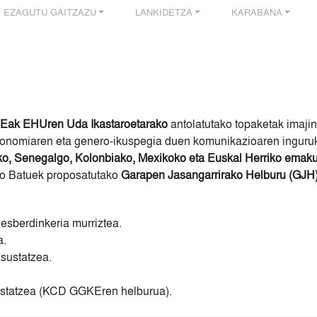
EZAGUTU GAITZAZU
LANKIDETZA
KARABANA
KEak
EHUren Uda Ikastaroetarako
antolatutako topaketak imajin
ekonomiaren eta genero-ikuspegia duen komunikazioaren inguruk
o, Senegalgo, Kolonbiako, Mexikoko eta Euskal Herriko emaku
zio Batuek proposatutako
Garapen Jasangarrirako Helburu (GJH
desberdinkeria murriztea.
a.
 sustatzea.
ustatzea (KCD GGKEren helburua).