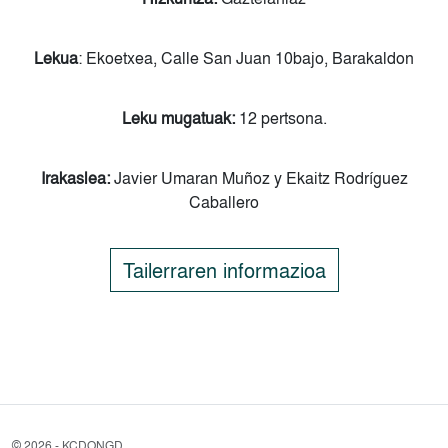
Lekua
: Ekoetxea, Calle San Juan 10bajo, Barakaldon
Leku mugatuak
:
12 pertsona.
Irakaslea
:
Javier Umaran Muñoz y Ekaitz Rodríguez
Caballero
Tailerraren informazioa
©
2026 - KCDONGD