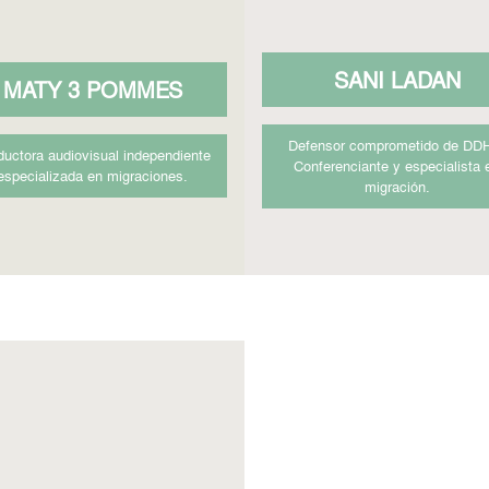
SANI LADAN
MATY 3 POMMES
Defensor comprometido de DD
ductora audiovisual independiente
Conferenciante y especialista 
especializada en migraciones.
migración.