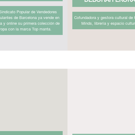
Sindicato Popular de Vendedores
lantes de Barcelona ya vende en
Cofundadora y gestora cultural de 
da y online su primera colección de
Minds, librería y espacio cultur
ropa con la marca Top manta.