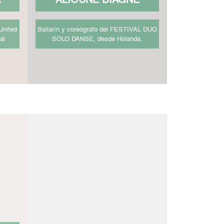
United
Bailarín y coreógrafo del FESTIVAL DUO
al
SOLO DANSE, desde Holanda.