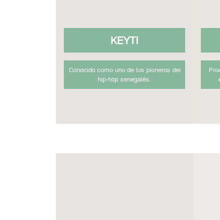
KEYTI
Conocido como uno de los pioneros del
Pro
hip-hop senegalés.