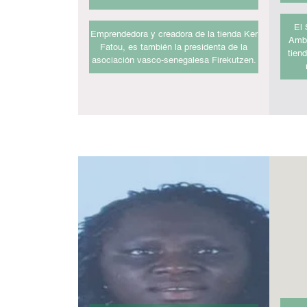
El 
Emprendedora y creadora de la tienda Ker
Ambu
Fatou, es también la presidenta de la
tien
asociación vasco-senegalesa Firekutzen.