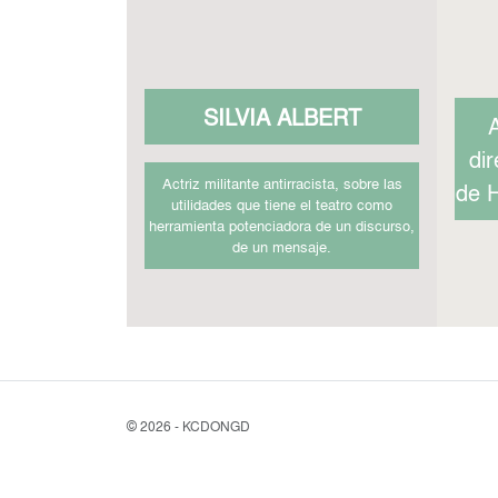
SILVIA ALBERT
A
di
Actriz militante antirracista, sobre las
de H
utilidades que tiene el teatro como
herramienta potenciadora de un discurso,
de un mensaje.
©
2026 - KCDONGD