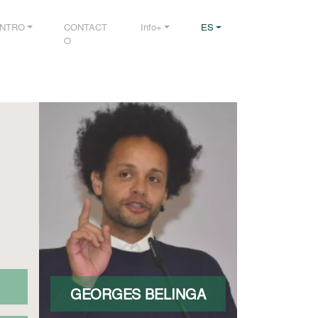
NTRO
CONTACT
Info+
ES
O
GEORGES BELINGA