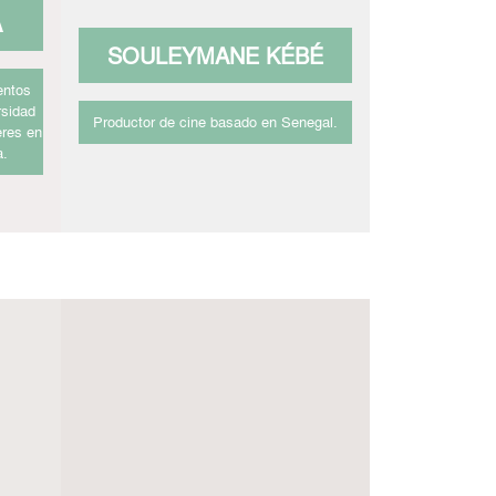
A
SOULEYMANE KÉBÉ
entos
rsidad
Productor de cine basado en Senegal.
eres en
a.