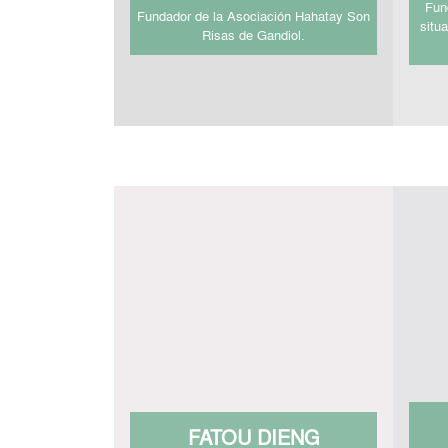
Fun
Fundador de la Asociación Hahatay Son
situ
Risas de Gandiol.
FATOU DIENG