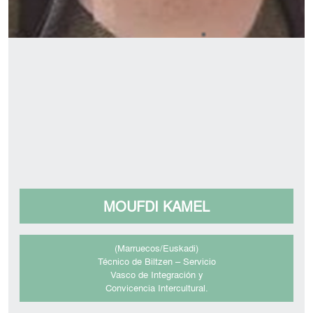
MOUFDI KAMEL
(Marruecos/Euskadi)
Técnico de Biltzen – Servicio
Vasco de Integración y
Convicencia Intercultural.