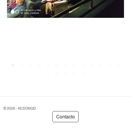
©
2026 - KCDONGD
Contacto